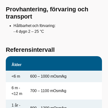
Provhantering, förvaring och
transport
Hållbarhet och förvaring:
- 4 dygn 2 – 25 °C
Referensintervall
Ålder
<6 m
600 – 1000 mOsm/kg
6 m -
700 – 1100 mOsm/kg
<12 m
1 år -