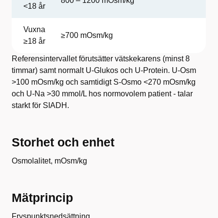
800 – 1200 mOsm/kg
<18 år
Vuxna
≥700 mOsm/kg
≥18 år
Referensintervallet förutsätter vätskekarens (minst 8
timmar) samt normalt U-Glukos och U-Protein. U-Osm
>100 mOsm/kg och samtidigt S-Osmo <270 mOsm/kg
och U-Na >30 mmol/L hos normovolem patient - talar
starkt för SIADH.
Storhet och enhet
Osmolalitet, mOsm/kg
Mätprincip
Fryspunktsnedsättning