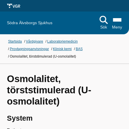
Södra Älvsborgs Sjukhus
Sök
Meny
Startsida
/
Vårdgivare
/
Laboratoriemedicin
/
Provtagningsanvisningar
/
Klinisk kemi
/
BAS
/
Osmolalitet, törststimulerad (U-osmolalitet)
Osmolalitet,
törststimulerad (U-
osmolalitet)
System