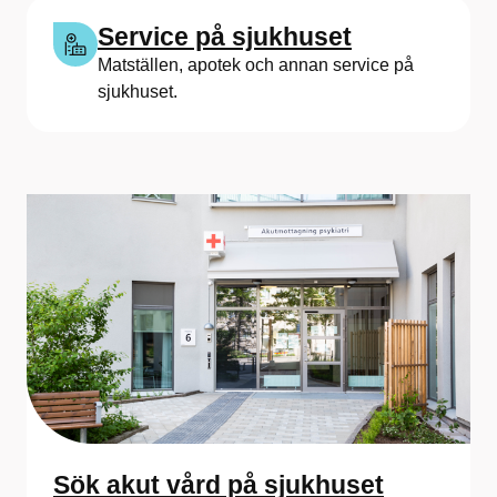
u
Service på sjukhuset
s
Matställen, apotek och annan service på
sjukhuset.
Sök akut vård på sjukhuset