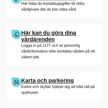
s
Här hittar du kontaktuppgifter till olika
vårdgivare där du kan söka vård.
b
o
r
Här kan du göra dina
vårdärenden
g
Logga in på 1177 och se personlig
s
vårdinformation eller kontakta vården på ett
säkert sätt.
S
j
u
Karta och parkering
Kartor och skyltar hjälper dig att hitta rätt på
k
sjukhuset.
h