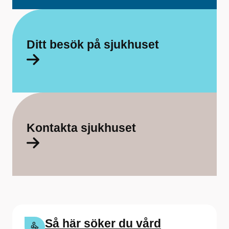
a
f
ö
Ditt besök på sjukhuset
r
S
ö
d
Kontakta sjukhuset
r
a
Ä
l
v
Så här söker du vård