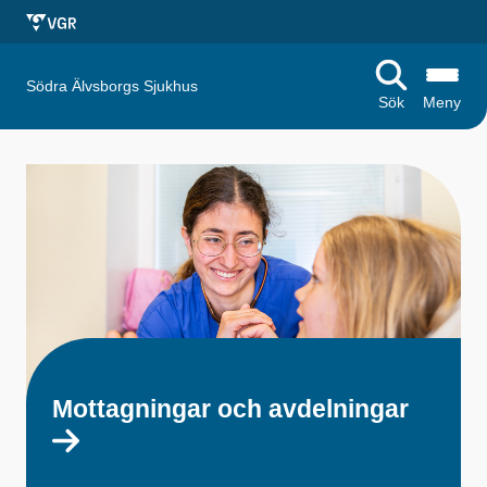
Södra Älvsborgs Sjukhus
Sök
Meny
S
t
a
r
t
s
i
Mottagningar och avdelningar
d