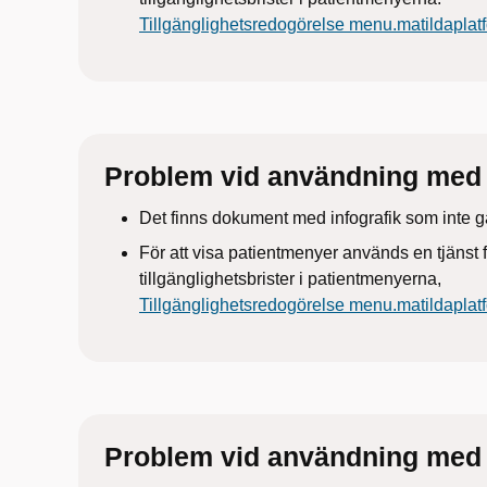
Tillgänglighetsredogörelse menu.matildapla
Problem vid användning med 
Det finns dokument med infografik som inte g
För att visa patientmenyer används en tjänst f
tillgänglighetsbrister i patientmenyerna,
Tillgänglighetsredogörelse menu.matildapla
Problem vid användning med b