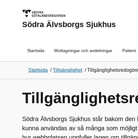
Södra Älvsborgs Sjukhus
Startsida
Mottagningar och avdelningar
Patient
Startsida
/
Tillgänglighet
/
Tillgänglighetsredogöre
Tillgänglighets
Södra Älvsborgs Sjukhus står bakom den
kunna användas av så många som möjligt.
hur webbplatsen uppfyller lagen om tillgänglig