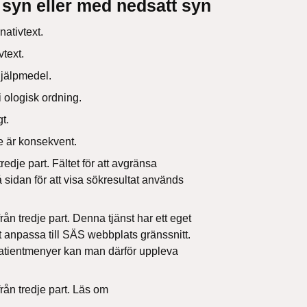
syn eller med nedsatt syn
nativtext.
vtext.
hjälpmedel.
i ologisk ordning.
t.
e är konsekvent.
redje part. Fältet för att avgränsa
 sidan för att visa sökresultat används
ån tredje part. Denna tjänst har ett eget
tt anpassa till SÄS webbplats gränssnitt.
atientmenyer kan man därför uppleva
rån tredje part. Läs om