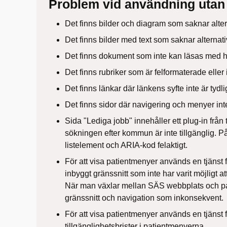
Problem vid användning utan 
Det finns bilder och diagram som saknar alter
Det finns bilder med text som saknar alternati
Det finns dokument som inte kan läsas med 
Det finns rubriker som är felformaterade eller 
Det finns länkar där länkens syfte inte är tydlig
Det finns sidor där navigering och menyer int
Sida "Lediga jobb" innehåller ett plug-in från t
sökningen efter kommun är inte tillgänglig. På
listelement och ARIA-kod felaktigt.
För att visa patientmenyer används en tjänst fr
inbyggt gränssnitt som inte har varit möjligt a
När man växlar mellan SÄS webbplats och p
gränssnitt och navigation som inkonsekvent.
För att visa patientmenyer används en tjänst f
tillgänglighetsbrister i patientmenyerna.