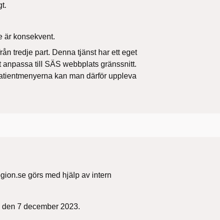
t.
e är konsekvent.
ån tredje part. Denna tjänst har ett eget
tt anpassa till SÄS webbplats gränssnitt.
atientmenyerna kan man därför uppleva
egion.se görs med hjälp av intern
s den 7 december 2023.