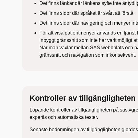
Det finns länkar där länkens syfte inte är tydlig
Det finns sidor där språket är svårt att förstå.
Det finns sidor där navigering och menyer int
För att visa patientmenyer används en tjänst fr
inbyggt gränssnitt som inte har varit möjligt a
När man växlar mellan SÄS webbplats och p
gränssnitt och navigation som inkonsekvent.
Kontroller av tillgängligheten
Löpande kontroller av tillgängligheten på sas.vgr
expertis och automatiska tester.
Senaste bedömningen av tillgängligheten gjorde