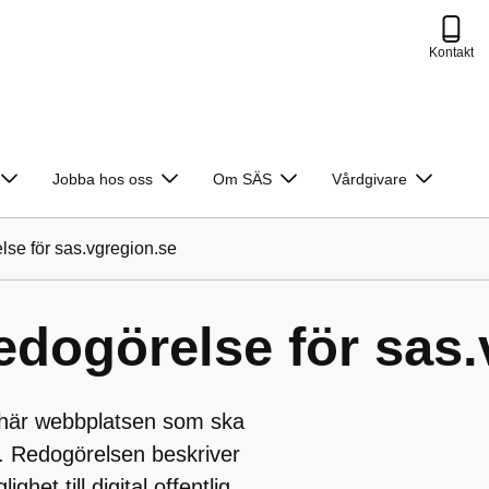
Kontakt
Jobba hos oss
Om SÄS
Vårdgivare
lse för sas.vgregion.se
redogörelse för sas
 här webbplatsen som ska
 Redogörelsen beskriver
het till digital offentlig