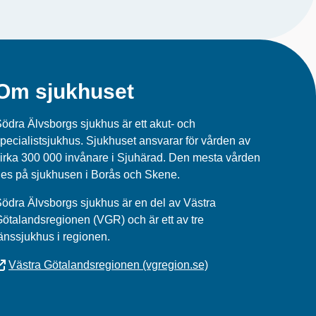
Om sjukhuset
ödra Älvsborgs sjukhus är ett akut- och
pecialistsjukhus. Sjukhuset ansvarar för vården av
irka 300 000 invånare i Sjuhärad. Den mesta vården
es på sjukhusen i Borås och Skene.
ödra Älvsborgs sjukhus
är en del av
Västra
Götalandsregionen (VGR)
och är ett av tre
änssjukhus i regionen.
Västra Götalandsregionen (vgregion.se)