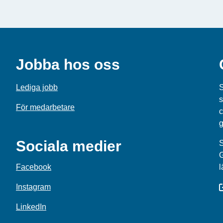
Jobba hos oss
Lediga jobb
S
s
För medarbetare
c
g
Sociala medier
S
Facebook
l
Instagram
LinkedIn