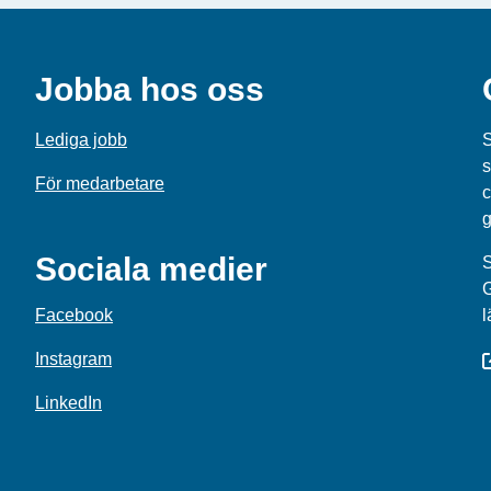
Jobba hos oss
Lediga jobb
S
s
För medarbetare
c
g
Sociala medier
S
Facebook
l
Instagram
LinkedIn