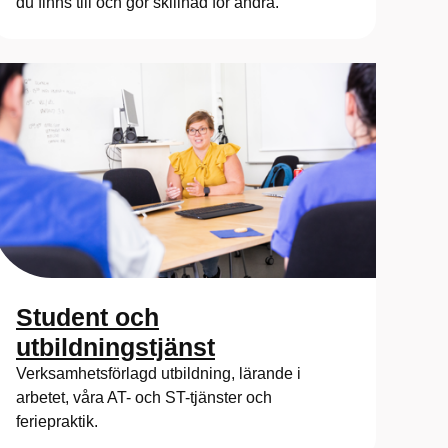
du finns till och gör skillnad för andra.
Student och
utbildningstjänst
Verksamhetsförlagd utbildning, lärande i
arbetet, våra AT- och ST-tjänster och
feriepraktik.