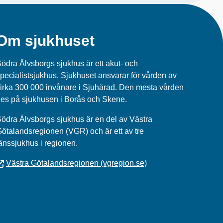
Om sjukhuset
ödra Älvsborgs sjukhus är ett akut- och
pecialistsjukhus. Sjukhuset ansvarar för vården av
irka 300 000 invånare i Sjuhärad. Den mesta vården
es på sjukhusen i Borås och Skene.
ödra Älvsborgs sjukhus
är en del av
Västra
Götalandsregionen (VGR)
och är ett av tre
änssjukhus i regionen.
Västra Götalandsregionen (vgregion.se)