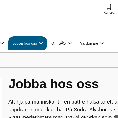
Kontakt
Jobba hos oss
Om SÄS
Vårdgivare
Jobba hos oss
Att hjälpa människor till en bättre hälsa är ett 
uppdragen man kan ha. På Södra Älvsborgs sj
3700 medarbetare med 120 olika yrken som till