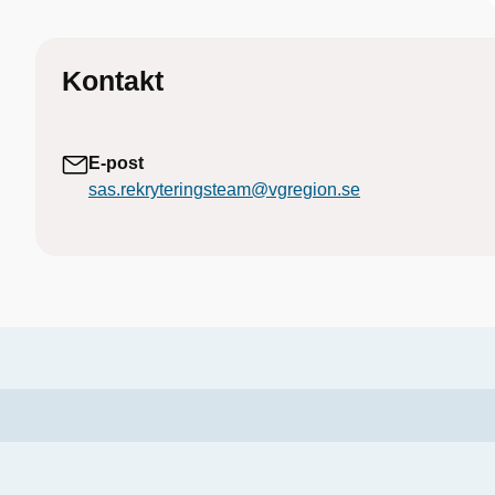
Kontakt
E-post
sas.rekryteringsteam@vgregion.se