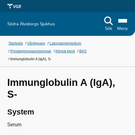
Södra Älvsborgs Sjukhus
Sök
Meny
Startsida
/
Vårdgivare
/
Laboratoriemedicin
/
Provtagningsanvisningar
/
Klinisk kemi
/
BAS
/
Immunglobulin A (IgA), S-
Immunglobulin A (IgA),
S-
System
Serum