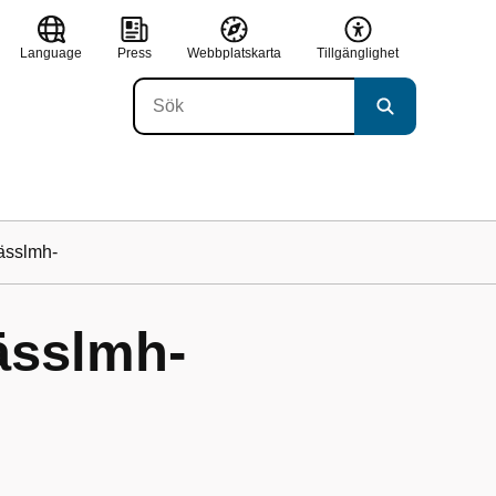
Language
Press
Webbplatskarta
Tillgänglighet
sslmh-
ässlmh-