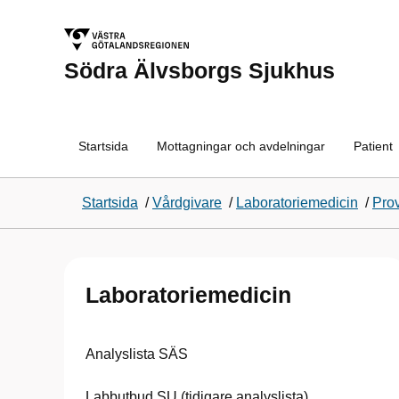
Södra Älvsborgs Sjukhus
Startsida
Mottagningar och avdelningar
Patient
Startsida
/
Vårdgivare
/
Laboratoriemedicin
/
Pro
Laboratoriemedicin
Analyslista SÄS
Labbutbud SU (tidigare analyslista)