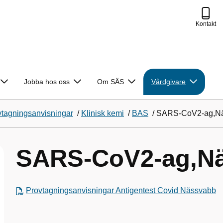
Kontakt
Jobba hos oss
Om SÄS
Vårdgivare
vtagningsanvisningar
/
Klinisk kemi
/
BAS
/
SARS-CoV2-ag,Nä
SARS-CoV2-ag,N
Provtagningsanvisningar Antigentest Covid Nässvabb