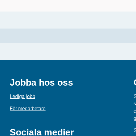
Jobba hos oss
Lediga jobb
S
s
För medarbetare
c
g
Sociala medier
S