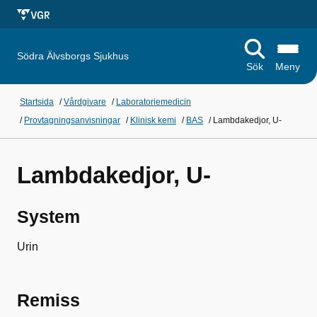
Södra Älvsborgs Sjukhus
Sök
Meny
Startsida
/
Vårdgivare
/
Laboratoriemedicin
/
Provtagningsanvisningar
/
Klinisk kemi
/
BAS
/
Lambdakedjor, U-
Lambdakedjor, U-
System
Urin
Remiss