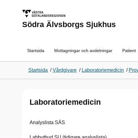
Södra Älvsborgs Sjukhus
Startsida
Mottagningar och avdelningar
Patient
Startsida
/
Vårdgivare
/
Laboratoriemedicin
/
Pro
Laboratoriemedicin
Analyslista SÄS
Labbutbud SU (tidigare analyslista)