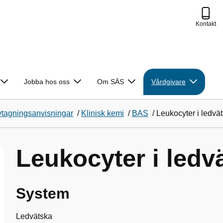
Kontakt
Jobba hos oss
Om SÄS
Vårdgivare
vtagningsanvisningar
/
Klinisk kemi
/
BAS
/
Leukocyter i ledvä
Leukocyter i ledvä
System
Ledvätska