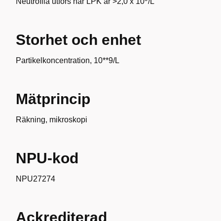
Neutrofila utförs när LPK är >2,0 x 10
/L
Storhet och enhet
Partikelkoncentration, 10**9/L
Mätprincip
Räkning, mikroskopi
NPU-kod
NPU27274
Ackrediterad