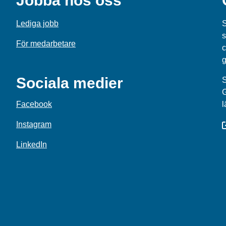
Jobba hos oss
Lediga jobb
S
s
För medarbetare
c
g
Sociala medier
S
Facebook
l
Instagram
LinkedIn