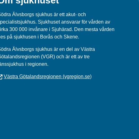
Om sjukhuset
ödra Älvsborgs sjukhus är ett akut- och
pecialistsjukhus. Sjukhuset ansvarar för vården av
irka 300 000 invånare i Sjuhärad. Den mesta vården
es på sjukhusen i Borås och Skene.
ödra Älvsborgs sjukhus
är en del av
Västra
Götalandsregionen (VGR)
och är ett av tre
änssjukhus i regionen.
Västra Götalandsregionen (vgregion.se)