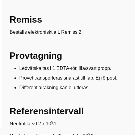
Remiss
Beställs elektroniskt alt. Remiss 2.
Provtagning
Ledvätska tas i 1 EDTA-rör, lila/svart propp.
Provet transporteras snarast till lab. Ej rörpost.
Differentialräkning kan ej utföras.
Referensintervall
9
Neutrofila <0,2 x 10
/L
9