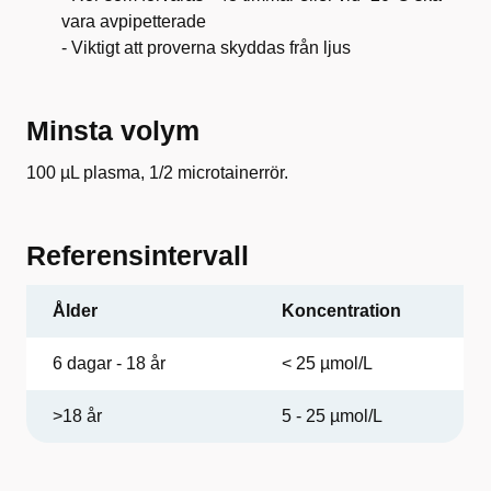
vara avpipetterade
- Viktigt att proverna skyddas från ljus
Minsta volym
100 µL plasma, 1/2 microtainerrör.
Referensintervall
Ålder
Koncentration
6 dagar - 18 år
< 25
µmol/L
>18 år
5
-
25
µmol/L