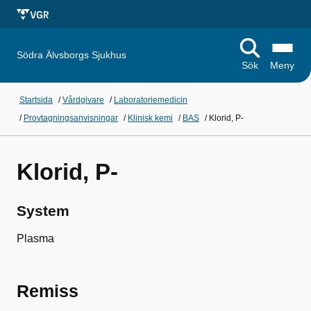
Södra Älvsborgs Sjukhus
Sök
Meny
Startsida
/
Vårdgivare
/
Laboratoriemedicin
/
Provtagningsanvisningar
/
Klinisk kemi
/
BAS
/
Klorid, P-
Klorid, P-
System
Plasma
Remiss