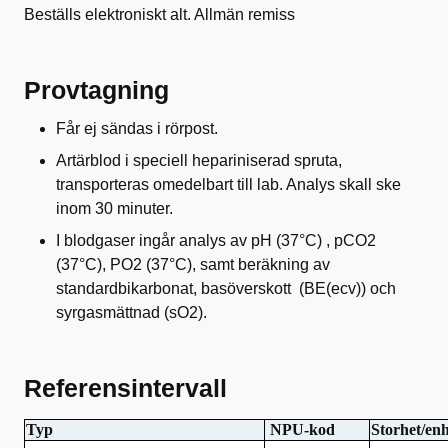
Beställs elektroniskt alt. Allmän remiss
Provtagning
Får ej sändas i rörpost.
Artärblod i speciell hepariniserad spruta,
transporteras omedelbart till lab. Analys skall ske
inom 30 minuter.
I blodgaser ingår analys av pH (37°C) , pCO2
(37°C), PO2 (37°C), samt beräkning av
standardbikarbonat, basöverskott (BE(ecv)) och
syrgasmättnad (sO2).
Referensintervall
Typ
NPU-kod
Storhet/enh