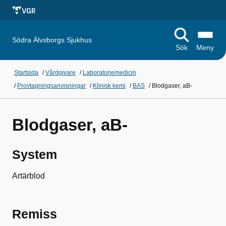
Södra Älvsborgs Sjukhus
Sök
Meny
Startsida
/
Vårdgivare
/
Laboratoriemedicin
/
Provtagningsanvisningar
/
Klinisk kemi
/
BAS
/
Blodgaser, aB-
Blodgaser, aB-
System
Artärblod
Remiss