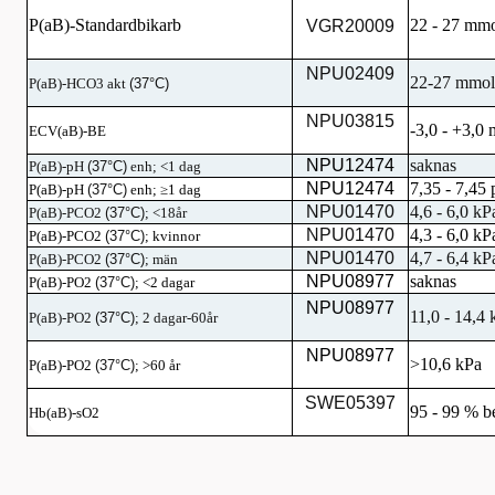
P(aB)-Standardbikarb
22 - 27 mm
VGR20009
NPU02409
22-27 mmol
P(aB)-HCO3 akt
(37°C)
NPU03815
-3,0 - +3,0
ECV(aB)-BE
NPU12474
saknas
P(aB)-pH
(37°C)
enh; <1 dag
NPU12474
7,35 - 7,45
P(aB)-pH
(37°C)
enh; ≥1 dag
NPU01470
4,6 - 6,0 kP
P(aB)-PCO2
(37°C)
; <18år
NPU01470
4,3 - 6,0 kP
P(aB)-PCO2
(37°C)
; kvinnor
NPU01470
4,7 - 6,4 kP
P(aB)-PCO2
(37°C)
; män
NPU08977
saknas
P(aB)-PO2
(37°C)
; <2 dagar
NPU08977
11,0 - 14,4 
P(aB)-PO2
(37°C)
; 2 dagar-60år
NPU08977
>10,6 kPa
P(aB)-PO2
(37°C)
; >60 år
SWE05397
95 - 99 % b
Hb(aB)-sO2