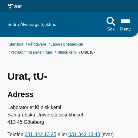
Södra Älvsborgs Sjukhus
Sök
Meny
Startsida
/
Vårdgivare
/
Laboratoriemedicin
/
Provtagningsanvisningar
/
Klinisk kemi
/
Urat, tU-
Urat, tU-
Adress
Laboratoriet Klinisk kemi
Sahlgrenska Universitetssjukhuset
413 45 Göteborg
Telefon
031-342 13 25
eller
031-342 13 48
(svar)