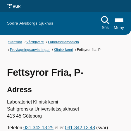
Södra Älvsborgs Sjukhus
Sök
Meny
Startsida
/
Vårdgivare
/
Laboratoriemedicin
/
Provtagningsanvisningar
/
Klinisk kemi
/
Fettsyror fria, P-
Fettsyror Fria, P-
Adress
Laboratoriet Klinisk kemi
Sahlgrenska Universitetssjukhuset
413 45 Göteborg
Telefon
031-342 13 25
eller
031-342 13 48
(svar)