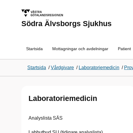
Södra Älvsborgs Sjukhus
Startsida
Mottagningar och avdelningar
Patient
Startsida
/
Vårdgivare
/
Laboratoriemedicin
/
Pro
Laboratoriemedicin
Analyslista SÄS
Labbutbud SU (tidigare analyslista)