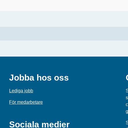
Jobba hos oss
Lediga jobb
S
s
För medarbetare
c
g
Sociala medier
S