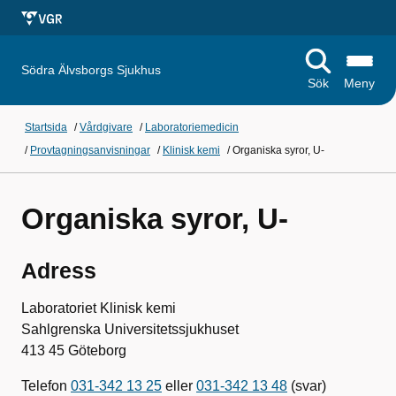
Södra Älvsborgs Sjukhus
Sök
Meny
Startsida
/
Vårdgivare
/
Laboratoriemedicin
/
Provtagningsanvisningar
/
Klinisk kemi
/
Organiska syror, U-
Organiska syror, U-
Adress
Laboratoriet Klinisk kemi
Sahlgrenska Universitetssjukhuset
413 45 Göteborg
Telefon
031-342 13 25
eller
031-342 13 48
(svar)