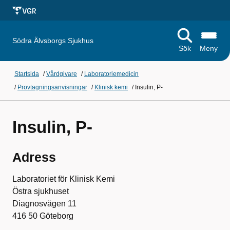
Södra Älvsborgs Sjukhus
Sök
Meny
Startsida
/
Vårdgivare
/
Laboratoriemedicin
/
Provtagningsanvisningar
/
Klinisk kemi
/
Insulin, P-
Insulin, P-
Adress
Laboratoriet för Klinisk Kemi
Östra sjukhuset
Diagnosvägen 11
416 50 Göteborg