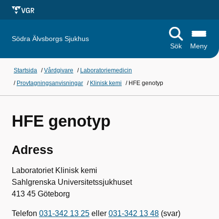
Södra Älvsborgs Sjukhus
Sök
Meny
Startsida
/
Vårdgivare
/
Laboratoriemedicin
/
Provtagningsanvisningar
/
Klinisk kemi
/
HFE genotyp
HFE genotyp
Adress
Laboratoriet Klinisk kemi
Sahlgrenska Universitetssjukhuset
413 45 Göteborg
Telefon
031-342 13 25
eller
031-342 13 48
(svar)