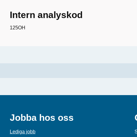
Intern analyskod
125OH
Jobba hos oss
Lediga jobb
S