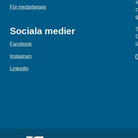
s
För medarbetare
c
g
Sociala medier
S
Facebook
l
Instagram
LinkedIn