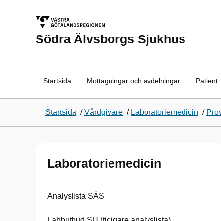
Södra Älvsborgs Sjukhus
Startsida
Mottagningar och avdelningar
Patient
Startsida
/
Vårdgivare
/
Laboratoriemedicin
/
Pro
Laboratoriemedicin
Analyslista SÄS
Labbutbud SU (tidigare analyslista)