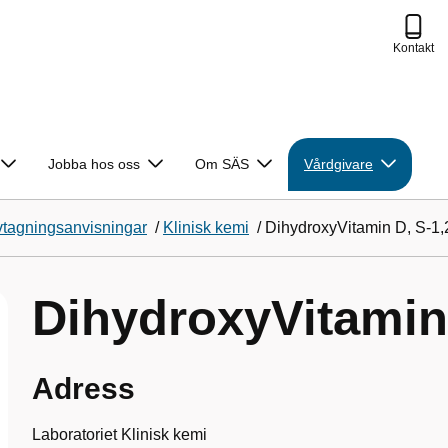
Kontakt
Jobba hos oss
Om SÄS
Vårdgivare
vtagningsanvisningar
/
Klinisk kemi
/
DihydroxyVitamin D, S-1,
DihydroxyVitamin
Adress
Laboratoriet Klinisk kemi