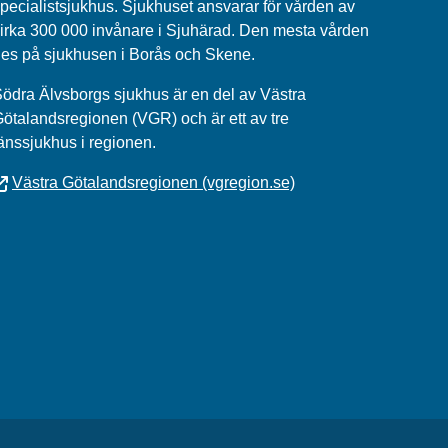
pecialistsjukhus. Sjukhuset ansvarar för vården av
irka 300 000 invånare i Sjuhärad. Den mesta vården
es på sjukhusen i Borås och Skene.
ödra Älvsborgs sjukhus
är en del av
Västra
Götalandsregionen (VGR)
och är ett av tre
änssjukhus i regionen.
Västra Götalandsregionen (vgregion.se)