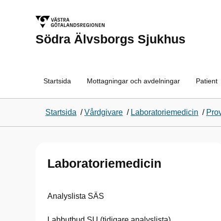
Södra Älvsborgs Sjukhus
Startsida
Mottagningar och avdelningar
Patient
Startsida
/
Vårdgivare
/
Laboratoriemedicin
/
Pro
Laboratoriemedicin
Analyslista SÄS
Labbutbud SU (tidigare analyslista)