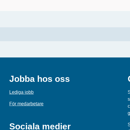
Jobba hos oss
Lediga jobb
S
s
För medarbetare
c
g
Sociala medier
S