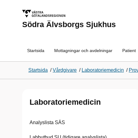
Södra Älvsborgs Sjukhus
Startsida
Mottagningar och avdelningar
Patient
Startsida
/
Vårdgivare
/
Laboratoriemedicin
/
Pro
Laboratoriemedicin
Analyslista SÄS
Labbutbud SU (tidigare analyslista)