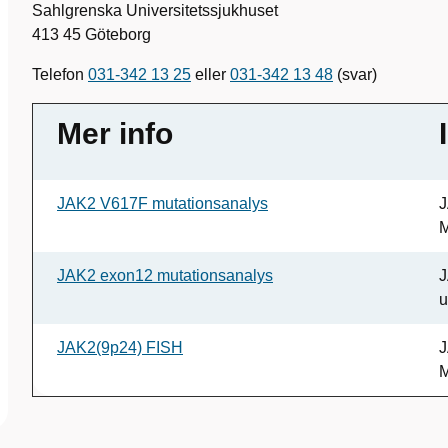
Sahlgrenska Universitetssjukhuset
413 45 Göteborg
Telefon
031-342 13 25
eller
031-342 13 48
(svar)
Mer info
JAK2 V617F mutationsanalys
J
M
JAK2 exon12 mutationsanalys
J
u
JAK2(9p24) FISH
J
M