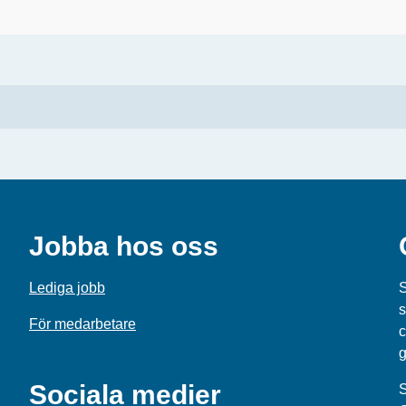
Jobba hos oss
Lediga jobb
S
s
För medarbetare
c
g
Sociala medier
S