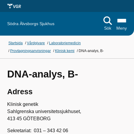
Södra Älvsborgs Sjukhus
Sök
Meny
Startsida
/
Vårdgivare
/
Laboratoriemedicin
/
Provtagningsanvisningar
/
Klinisk kemi
/
DNA-analys, B-
DNA-analys, B-
Adress
Klinisk genetik
Sahlgrenska universitetssjukhuset,
413 45 GÖTEBORG
Sekretariat: 031 – 343 42 06