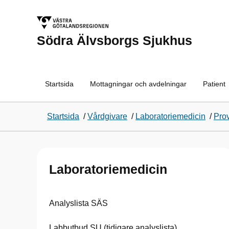
Södra Älvsborgs Sjukhus
Startsida
Mottagningar och avdelningar
Patient
Startsida
/
Vårdgivare
/
Laboratoriemedicin
/
Pro
Laboratoriemedicin
Analyslista SÄS
Labbutbud SU (tidigare analyslista)