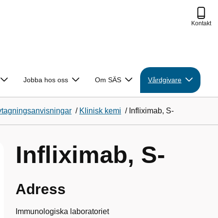
Kontakt
Jobba hos oss
Om SÄS
Vårdgivare
vtagningsanvisningar
/
Klinisk kemi
/
Infliximab, S-
Infliximab, S-
Adress
Immunologiska laboratoriet