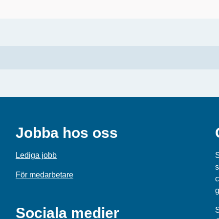
Jobba hos oss
Lediga jobb
S
s
För medarbetare
c
g
Sociala medier
S