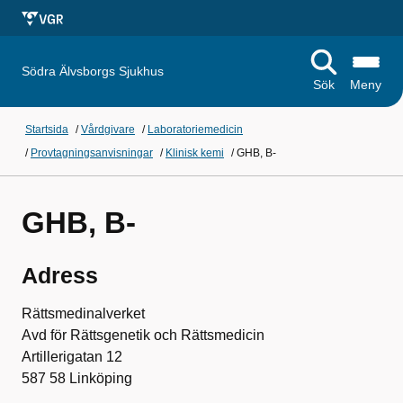
Södra Älvsborgs Sjukhus
Sök
Meny
Startsida
/
Vårdgivare
/
Laboratoriemedicin
/
Provtagningsanvisningar
/
Klinisk kemi
/
GHB, B-
GHB, B-
Adress
Rättsmedinalverket
Avd för Rättsgenetik och Rättsmedicin
Artillerigatan 12
587 58 Linköping