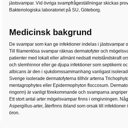
jästsvampar. Vid övriga svampfrågeställningar skickas prove
Bakteriologiska laboratoriet på SU, Göteborg.
Medicinsk bakgrund
De svampar som kan ge infektioner indelas i jästsvampar 
Till filamentösa svampar räknas dermatofyter och mögels
patienter med lokalt eller allmänt nedsatt motståndskraft or
och slemhinnor eller ge djupa infektioner som septikemi o
albicans är den i sjukdomssammanhang vanligast isolerade
Sverige isolerade dermatofyterna tillhör arterna Trichophyt
mentagrophytes eller Epidermophyton floccosum. Dermatofyt
ringorm) är vanligt förekommande och svamparna angriper h
Ett stort antal arter mögelsvampar finns i omgivningen. Någ
Aspergillus-arter, återfinns ibland som orsak till infektioner 
öron.