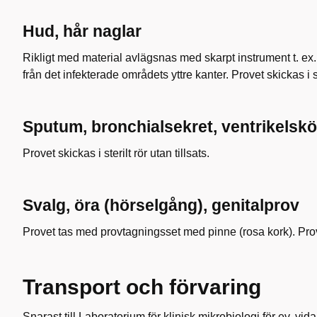
Hud, hår naglar
Rikligt med material avlägsnas med skarpt instrument t. ex. 
från det infekterade områdets yttre kanter. Provet skickas i ste
Sputum, bronchialsekret, ventrikelsköl
Provet skickas i sterilt rör utan tillsats.
Svalg, öra (hörselgång), genitalprov
Provet tas med provtagningsset med pinne (rosa kork). Pr
Transport och förvaring
Snarast till Laboratorium för klinisk mikrobiologi för ev. vida