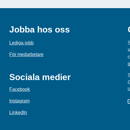
Jobba hos oss
Lediga jobb
S
s
För medarbetare
c
g
Sociala medier
S
Facebook
l
Instagram
LinkedIn