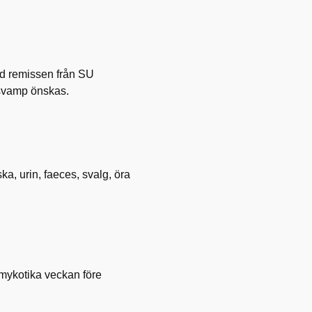
änd remissen från SU
tsvamp önskas.
ka, urin, faeces, svalg, öra
mykotika veckan före