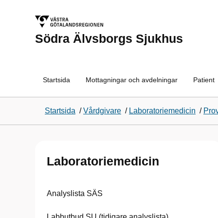
Södra Älvsborgs Sjukhus
Startsida
Mottagningar och avdelningar
Patient
Startsida
/
Vårdgivare
/
Laboratoriemedicin
/
Pro
Laboratoriemedicin
Analyslista SÄS
Labbutbud SU (tidigare analyslista)