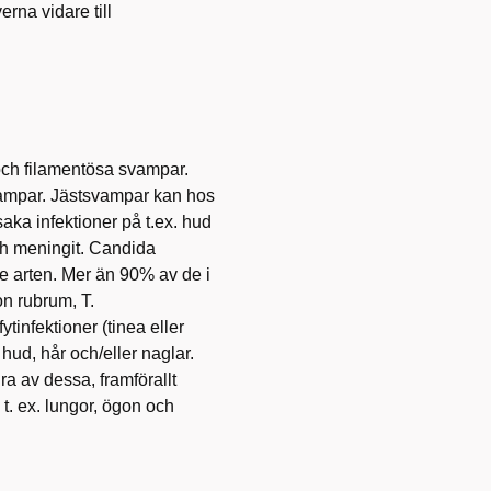
rna vidare till
och filamentösa svampar.
vampar. Jästsvampar kan hos
saka infektioner på t.ex. hud
ch meningit. Candida
 arten. Mer än 90% av de i
on rubrum, T.
infektioner (tinea eller
ud, hår och/eller naglar.
ra av dessa, framförallt
i t. ex. lungor, ögon och