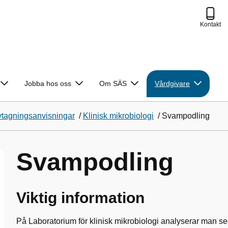
Kontakt
Jobba hos oss
Om SÄS
Vårdgivare
vtagningsanvisningar
/
Klinisk mikrobiologi
/
Svampodling
Svampodling
Viktig information
På Laboratorium för klinisk mikrobiologi analyserar man s