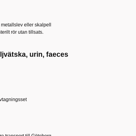
metallslev eller skalpell
rilt rör utan tillsats.
jvätska, urin, faeces
ovtagningsset
re transport till Göteborg