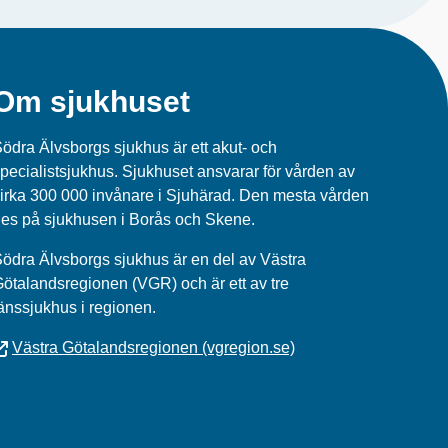
Om sjukhuset
ödra Älvsborgs sjukhus är ett akut- och
pecialistsjukhus. Sjukhuset ansvarar för vården av
irka 300 000 invånare i Sjuhärad. Den mesta vården
es på sjukhusen i Borås och Skene.
ödra Älvsborgs sjukhus
är en del av
Västra
Götalandsregionen (VGR)
och är ett av tre
änssjukhus i regionen.
Västra Götalandsregionen (vgregion.se)