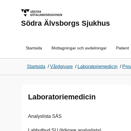
Södra Älvsborgs Sjukhus
Startsida
Mottagningar och avdelningar
Patient
Startsida
/
Vårdgivare
/
Laboratoriemedicin
/
Pro
Laboratoriemedicin
Analyslista SÄS
Labbutbud SU (tidigare analyslista)