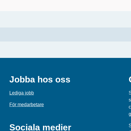
Jobba hos oss
Lediga jobb
S
s
För medarbetare
c
g
Sociala medier
S