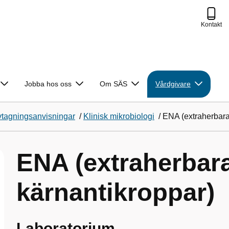
Kontakt
Jobba hos oss
Om SÄS
Vårdgivare
vtagningsanvisningar
/
Klinisk mikrobiologi
/
ENA (extraherbara
ENA (extraherbar
kärnantikroppar)
Laboratorium