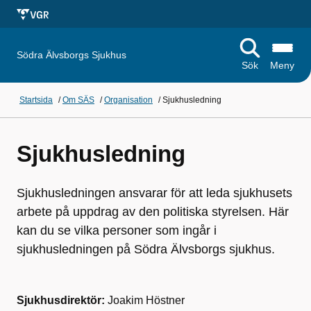
Södra Älvsborgs Sjukhus
Sök
Meny
Startsida
/
Om SÄS
/
Organisation
/
Sjukhusledning
Sjukhusledning
Sjukhusledningen ansvarar för att leda sjukhusets
arbete på uppdrag av den politiska styrelsen. Här
kan du se vilka personer som ingår i
sjukhusledningen på Södra Älvsborgs sjukhus.
Sjukhusdirektör:
Joakim Höstner