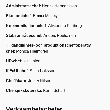
Administrativ chef:
Henrik Hermansson
Ekonomichef:
Emma Mollmyr
Kommunikationschef:
Alexandra P Liberg
Stabsområdeschef:
Anders Poutiainen
Tillgänglighets- och produktionschef/operativ
chef:
Monica Hjelmgren
HR-chef:
Ida Uhlén
tf FoUI-chef:
Stina Isaksson
Chefläkare:
Jerker Nilson
Chefsjuksköterska:
Karin Scharl
Verksamhetschefer