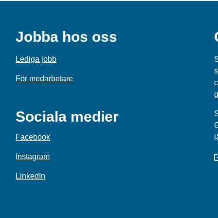
Jobba hos oss
Lediga jobb
S
s
För medarbetare
c
g
Sociala medier
S
Facebook
l
Instagram
LinkedIn