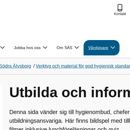
Kontakt
Jobba hos oss
Om SÄS
Vårdgivare
Södra Älvsborg
/
Verktyg och material för god hygienisk standa
Utbilda och infor
Denna sida vänder sig till hygienombud, chefe
utbildningsansvariga. Här finns bildspel med ti
filmer inklusive lunchföreläsningar och quiz.