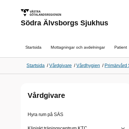
Södra Älvsborgs Sjukhus
Startsida
Mottagningar och avdelningar
Patient
Startsida
/
Vårdgivare
/
Vårdhygien
/
Primärvård 
Vårdgivare
Hyra rum på SÄS
Kliniskt träningscentrum KTC