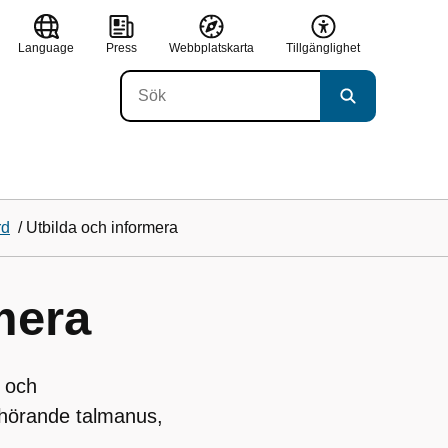
Language
Press
Webbplatskarta
Tillgänglighet
rd
/
Utbilda och informera
mera
r och
llhörande talmanus,