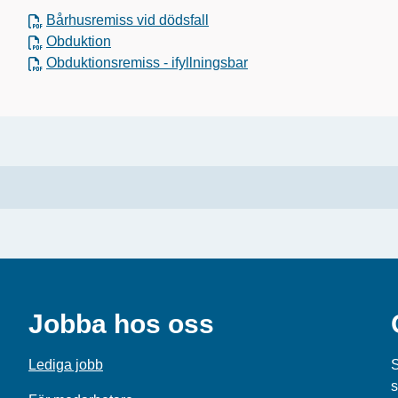
Bårhusremiss vid dödsfall
Obduktion
Obduktionsremiss - ifyllningsbar
Jobba hos oss
Lediga jobb
S
s