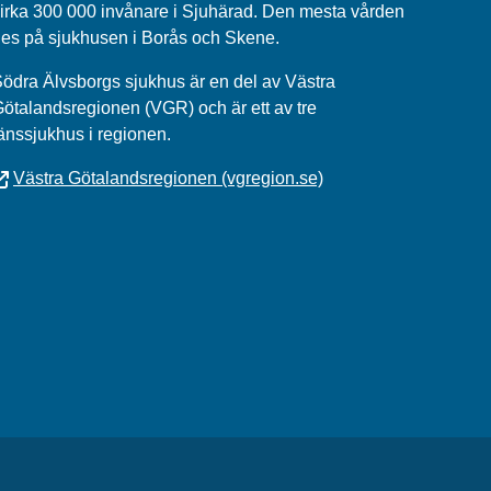
irka 300 000 invånare i Sjuhärad. Den mesta vården
es på sjukhusen i Borås och Skene.
ödra Älvsborgs sjukhus
är en del av
Västra
Götalandsregionen (VGR)
och är ett av tre
änssjukhus i regionen.
Västra Götalandsregionen (vgregion.se)