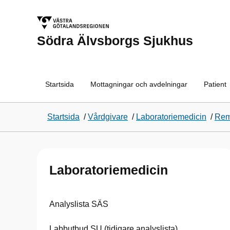
Södra Älvsborgs Sjukhus
Startsida
Mottagningar och avdelningar
Patient
Startsida
/
Vårdgivare
/
Laboratoriemedicin
/
Rem
Laboratoriemedicin
Analyslista SÄS
Labbutbud SU (tidigare analyslista)