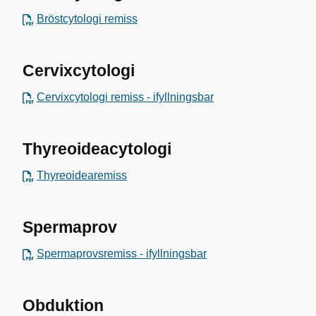
Bröstcytologi remiss
Cervixcytologi
Cervixcytologi remiss - ifyllningsbar
Thyreoideacytologi
Thyreoidearemiss
Spermaprov
Spermaprovsremiss - ifyllningsbar
Obduktion