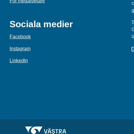
För medarbetare
c
g
Sociala medier
S
Facebook
l
Instagram
LinkedIn