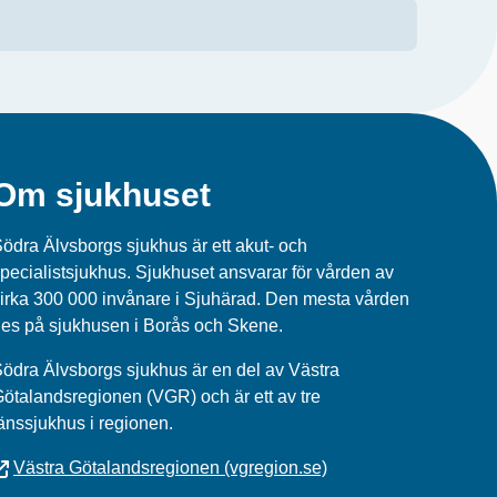
Om sjukhuset
ödra Älvsborgs sjukhus är ett akut- och
pecialistsjukhus. Sjukhuset ansvarar för vården av
irka 300 000 invånare i Sjuhärad. Den mesta vården
es på sjukhusen i Borås och Skene.
ödra Älvsborgs sjukhus
är en del av
Västra
Götalandsregionen (VGR)
och är ett av tre
änssjukhus i regionen.
Västra Götalandsregionen (vgregion.se)