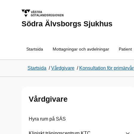
Södra Älvsborgs Sjukhus
Startsida
Mottagningar och avdelningar
Patient
Startsida
/
Vårdgivare
/
Konsultation för primärvå
Vårdgivare
Hyra rum på SÄS
Kliniskt träningscentrum KTC