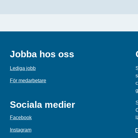
Jobba hos oss
Lediga jobb
S
s
För medarbetare
c
g
Sociala medier
S
Facebook
l
Instagram