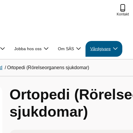
Kontakt
Jobba hos oss
Om SÄS
Vårdgivare
rd
/
Ortopedi (Rörelseorganens sjukdomar)
Ortopedi (Rörels
sjukdomar)