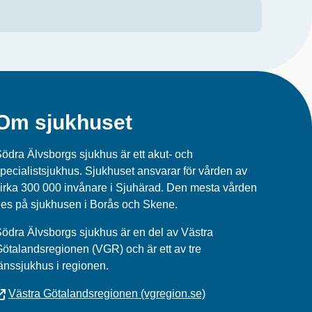
Om sjukhuset
ödra Älvsborgs sjukhus är ett akut- och
pecialistsjukhus. Sjukhuset ansvarar för vården av
irka 300 000 invånare i Sjuhärad. Den mesta vården
es på sjukhusen i Borås och Skene.
ödra Älvsborgs sjukhus
är en del av
Västra
Götalandsregionen (VGR)
och är ett av tre
änssjukhus i regionen.
Västra Götalandsregionen (vgregion.se)