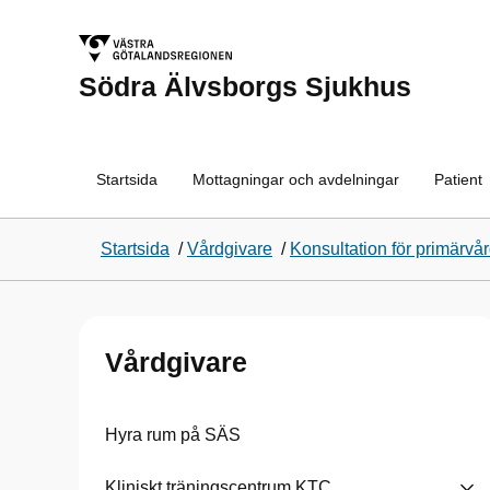
Södra Älvsborgs Sjukhus
Startsida
Mottagningar och avdelningar
Patient
Startsida
/
Vårdgivare
/
Konsultation för primärvå
Vårdgivare
Hyra rum på SÄS
Kliniskt träningscentrum KTC