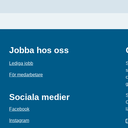
Jobba hos oss
Lediga jobb
S
s
För medarbetare
c
g
Sociala medier
S
Facebook
l
Instagram