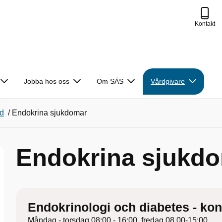
Kontakt
Jobba hos oss
Om SÄS
Vårdgivare
rd
/
Endokrina sjukdomar
Endokrina sjukd
Endokrinologi och diabetes - kon
Måndag - torsdag 08:00 - 16:00, fredag 08.00-15:00