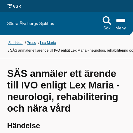
Södra Älvsborgs Sjukhus
Sök
Meny
Startsida
/
Press
/
Lex Maria
/
SÄS anmäler ett ärende till IVO enligt Lex Maria - neurologi, rehabilitering o
SÄS anmäler ett ärende
till IVO enligt Lex Maria -
neurologi, rehabilitering
och nära vård
Händelse