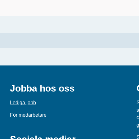
Jobba hos oss
Lediga jobb
S
s
För medarbetare
c
g
S