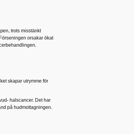
pen, trots misstänkt
. Förseningen orsakar ökat
ncerbehandlingen.
ilket skapar utrymme för
vud- halscancer. Det har
 känd på hudmottagningen.