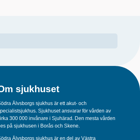
Om sjukhuset
ödra Älvsborgs sjukhus är ett akut- och
pecialistsjukhus. Sjukhuset ansvarar för vården av
irka 300 000 invånare i Sjuhärad. Den mesta vården
es på sjukhusen i Borås och Skene.
ödra Älvsborgs sjukhus
är en del av
Västra