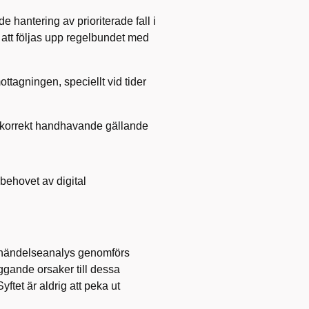
e hantering av prioriterade fall i
 att följas upp regelbundet med
ttagningen, speciellt vid tider
 korrekt handhavande gällande
behovet av digital
 händelseanalys genomförs
iggande orsaker till dessa
yftet är aldrig att peka ut