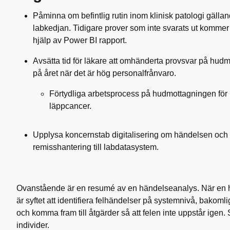
Påminna om befintlig rutin inom klinisk patologi gälland
labkedjan. Tidigare prover som inte svarats ut kommer
hjälp av Power BI rapport.
Avsätta tid för läkare att omhänderta provsvar på hudmo
på året när det är hög personalfrånvaro.
Förtydliga arbetsprocess på hudmottagningen för
läppcancer.
Upplysa koncernstab digitalisering om händelsen och 
remisshantering till labdatasystem.
Ovanstående är en resumé av en händelseanalys. När en
är syftet att identifiera felhändelser på systemnivå, bakoml
och komma fram till åtgärder så att felen inte uppstår igen. S
individer.