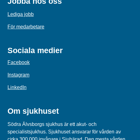
Jobba hos oss
Lediga jobb
För medarbetare
Sociala medier
Facebook
Instagram
LinkedIn
Om sjukhuset
Södra Älvsborgs sjukhus är ett akut- och
specialistsjukhus. Sjukhuset ansvarar för vården av
cirka 300 000 invånare i Sjuhärad. Den mesta vården