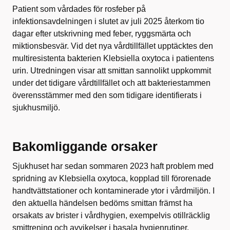
Patient som vårdades för rosfeber på
infektionsavdelningen i slutet av juli 2025 återkom tio
dagar efter utskrivning med feber, ryggsmärta och
miktionsbesvär. Vid det nya vårdtillfället upptäcktes den
multiresistenta bakterien Klebsiella oxytoca i patientens
urin. Utredningen visar att smittan sannolikt uppkommit
under det tidigare vårdtillfället och att bakteriestammen
överensstämmer med den som tidigare identifierats i
sjukhusmiljö.
Bakomliggande orsaker
Sjukhuset har sedan sommaren 2023 haft problem med
spridning av Klebsiella oxytoca, kopplad till förorenade
handtvättstationer och kontaminerade ytor i vårdmiljön. I
den aktuella händelsen bedöms smittan främst ha
orsakats av brister i vårdhygien, exempelvis otillräcklig
smittrening och avvikelser i basala hygienrutiner.